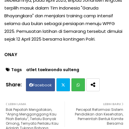
Sebelumnya, pada April 2025, Bripda Johansen Angtolis
terpilih masuk dalam Tim Indonesia "Garuda
Bhayangkara" dan menjalani training camp intensif
selama dua bulan sebagai persiapan menuju WPFG
2025. Pemusatan latihan di Semarang tersebut dimulai
sejak 12 April 2025 bersama kontingen Polri.
ONAY
Tags
atlet taekwondo sulteng
Facebook
Twit
Wh
LEBIH LAMA
LEBIH BARU
Bak Pepatah Mengatakan,
Percepat Reformasi Sistem
ter
ats
“Anjing Menggonggong Kau
Pendidikan dan Kesehatan,
Pilah Berlalu”, Terlalu Banyak
Pemerintah Bentuk Komite
Omong, Ternyata Perilaku Kau
Bersama
ap
Adalah Tukang Bohong