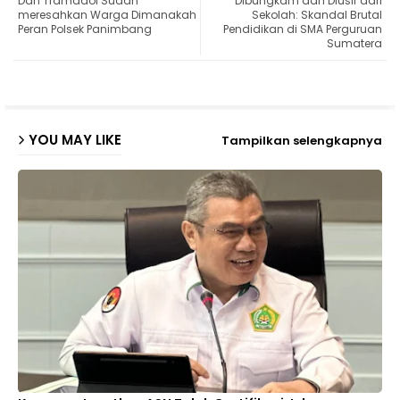
Dan Tramadol Sudah
Dibungkam dan Diusir dari
meresahkan Warga Dimanakah
Sekolah: Skandal Brutal
Peran Polsek Panimbang
Pendidikan di SMA Perguruan
ap
Sumatera
p
YOU MAY LIKE
Tampilkan selengkapnya