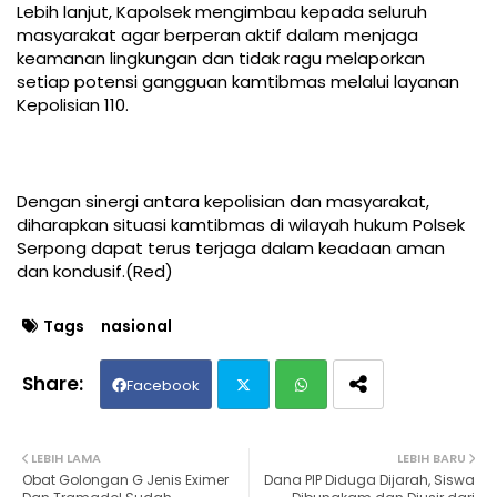
Lebih lanjut, Kapolsek mengimbau kepada seluruh
masyarakat agar berperan aktif dalam menjaga
keamanan lingkungan dan tidak ragu melaporkan
setiap potensi gangguan kamtibmas melalui layanan
Kepolisian 110.
Dengan sinergi antara kepolisian dan masyarakat,
diharapkan situasi kamtibmas di wilayah hukum Polsek
Serpong dapat terus terjaga dalam keadaan aman
dan kondusif.(Red)
Tags
nasional
Facebook
Twit
Wh
LEBIH LAMA
LEBIH BARU
Obat Golongan G Jenis Eximer
Dana PIP Diduga Dijarah, Siswa
ter
ats