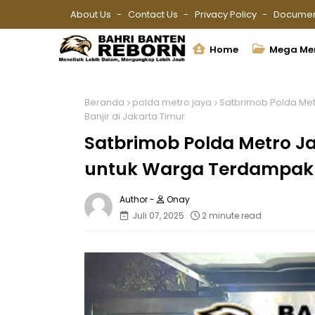
About Us
Contact Us
Privacy Policy
Documen
Home
Mega Me
Beranda
polda metro jaya
Satbrimob Polda Me
Banjir di Jakarta Timur
Satbrimob Polda Metro 
untuk Warga Terdampak B
Onay
Juli 07, 2025
2 minute read