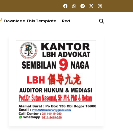
Download This Template
Redaksi