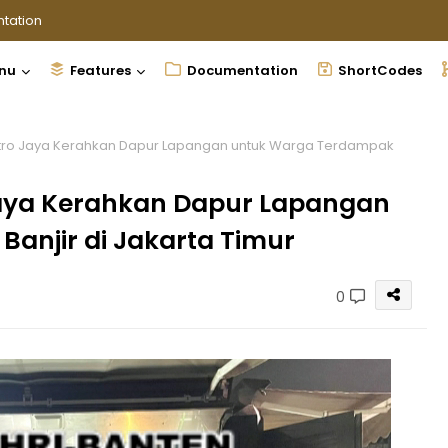
tation
nu
Features
Documentation
ShortCodes
tro Jaya Kerahkan Dapur Lapangan untuk Warga Terdampak
Jaya Kerahkan Dapur Lapangan
anjir di Jakarta Timur
0