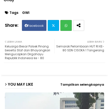
Tags
GWI
Facebook
Twit
Wh
LEBIH LAMA
LEBIH BARU
Keluarga Besar Polsek Pinang
Semarak Perlombaan HUT RI KE-
ter
ats
beserta Staf dan Bhayangkari
80 SDN CISOKA 1 Tangerang
Mengucapkan Dirgahayu
Republik Indonesia ke - 80
ap
p
YOU MAY LIKE
Tampilkan selengkapnya