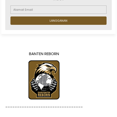
BANTEN REBORN
=================================