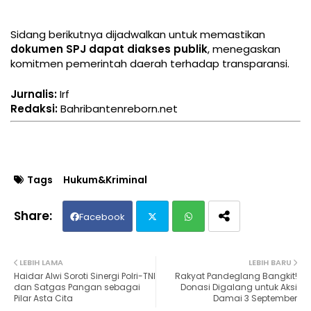
Sidang berikutnya dijadwalkan untuk memastikan
dokumen SPJ dapat diakses publik
, menegaskan
komitmen pemerintah daerah terhadap transparansi.
Jurnalis:
Irf
Redaksi:
Bahribantenreborn.net
Tags
Hukum&Kriminal
Facebook
Twit
Wh
LEBIH LAMA
LEBIH BARU
Haidar Alwi Soroti Sinergi Polri-TNI
Rakyat Pandeglang Bangkit!
ter
ats
dan Satgas Pangan sebagai
Donasi Digalang untuk Aksi
Pilar Asta Cita
Damai 3 September
ap