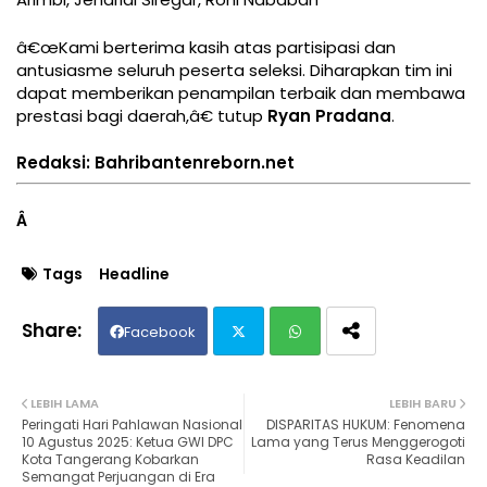
â€œKami berterima kasih atas partisipasi dan
antusiasme seluruh peserta seleksi. Diharapkan tim ini
dapat memberikan penampilan terbaik dan membawa
prestasi bagi daerah,â€ tutup
Ryan Pradana
.
Redaksi: Bahribantenreborn.net
Â
Tags
Headline
Facebook
Twit
Wh
LEBIH LAMA
LEBIH BARU
Peringati Hari Pahlawan Nasional
DISPARITAS HUKUM: Fenomena
ter
ats
10 Agustus 2025: Ketua GWI DPC
Lama yang Terus Menggerogoti
Kota Tangerang Kobarkan
Rasa Keadilan
Semangat Perjuangan di Era
ap