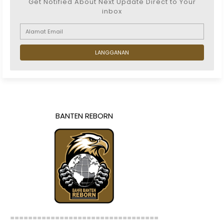
Get Notified About Next Update Direct to Your
inbox
BANTEN REBORN
=================================