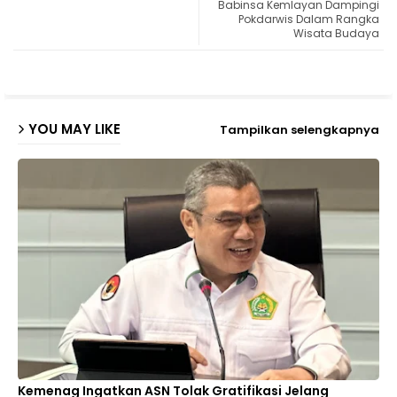
Babinsa Kemlayan Dampingi
ter
ats
Pokdarwis Dalam Rangka
Wisata Budaya
ap
p
YOU MAY LIKE
Tampilkan selengkapnya
Kemenag Ingatkan ASN Tolak Gratifikasi Jelang