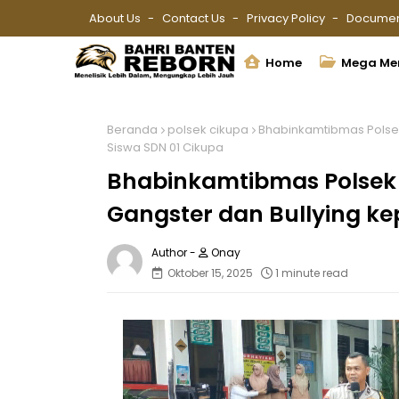
About Us
Contact Us
Privacy Policy
Documen
Home
Mega Me
Beranda
polsek cikupa
Bhabinkamtibmas Polsek
Siswa SDN 01 Cikupa
Bhabinkamtibmas Polsek
Gangster dan Bullying ke
Onay
Oktober 15, 2025
1 minute read