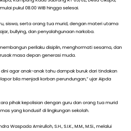
lai pukul 08.00 WIB hingga selesai.
ru, siswa, serta orang tua murid, dengan materi utama
ar, bullying, dan penyalahgunaan narkoba.
membangun perilaku disiplin, menghormati sesama, dan
erusak masa depan generasi muda.
ini agar anak-anak tahu dampak buruk dari tindakan
apor bila menjadi korban perundungan,” ujar Aipda
tara pihak kepolisian dengan guru dan orang tua murid
as yang kondusif di lingkungan sekolah.
 Waspada Amirulloh, S.H., S.I.K., M.M., M.Si., melalui