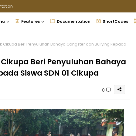
tation
nu
Features
Documentation
ShortCodes
 Cikupa Beri Penyuluhan Bahaya Gangster dan Bullying kepada
 Cikupa Beri Penyuluhan Bahaya
pada Siswa SDN 01 Cikupa
0