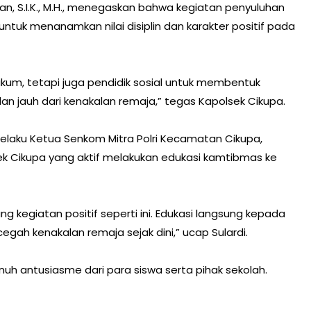
, S.I.K., M.H., menegaskan bahwa kegiatan penyuluhan
ntuk menanamkan nilai disiplin dan karakter positif pada
ukum, tetapi juga pendidik sosial untuk membentuk
an jauh dari kenakalan remaja,” tegas Kapolsek Cikupa.
 selaku Ketua Senkom Mitra Polri Kecamatan Cikupa,
k Cikupa yang aktif melakukan edukasi kamtibmas ke
kegiatan positif seperti ini. Edukasi langsung kepada
ah kenakalan remaja sejak dini,” ucap Sulardi.
uh antusiasme dari para siswa serta pihak sekolah.