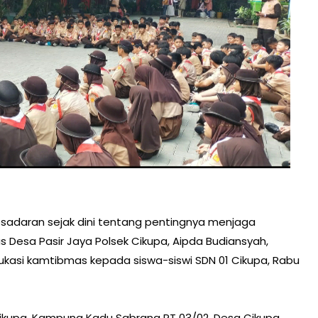
daran sejak dini tentang pentingnya menjaga
Desa Pasir Jaya Polsek Cikupa, Aipda Budiansyah,
kasi kamtibmas kepada siswa-siswi SDN 01 Cikupa, Rabu
ikupa, Kampung Kadu Sabrang RT 03/02, Desa Cikupa,