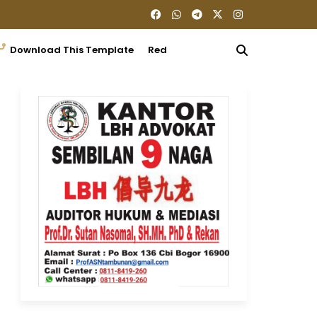
Download This Template
Redaksi