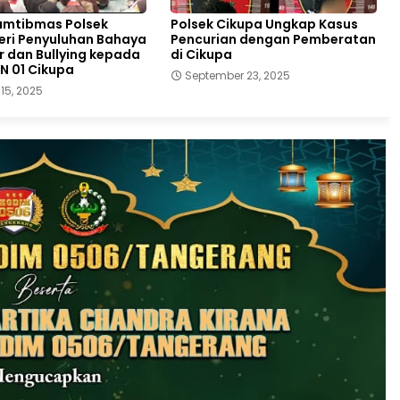
amtibmas Polsek
Polsek Cikupa Ungkap Kasus
eri Penyuluhan Bahaya
Pencurian dengan Pemberatan
 dan Bullying kepada
di Cikupa
N 01 Cikupa
September 23, 2025
15, 2025