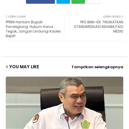
Twit
Wh
LEBIH LAMA
LEBIH BARU
PPBNI Hantam Bupati
PKS BNN–IDI: TINGKATKAN
ter
ats
Pandeglang: Hukum Harus
STANDARDISASI REHABILITASI
Tegak, Jangan Lindungi Kades
MEDIS
Bejat!
ap
p
YOU MAY LIKE
Tampilkan selengkapnya