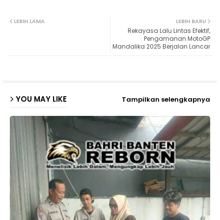
Twit
Wh
LEBIH LAMA
LEBIH BARU
Rekayasa Lalu Lintas Efektif,
ter
ats
Pengamanan MotoGP
Mandalika 2025 Berjalan Lancar
ap
p
YOU MAY LIKE
Tampilkan selengkapnya