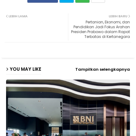
Twit
Wh
LEBIH LAMA
LEBIH BARU
Pertanian, Ekonomi, dan
ter
ats
Pendidikan Jadi Fokus Arahan
Presiden Prabowo dalam Rapat
Terbatas di Kertanegara
ap
p
YOU MAY LIKE
Tampilkan selengkapnya