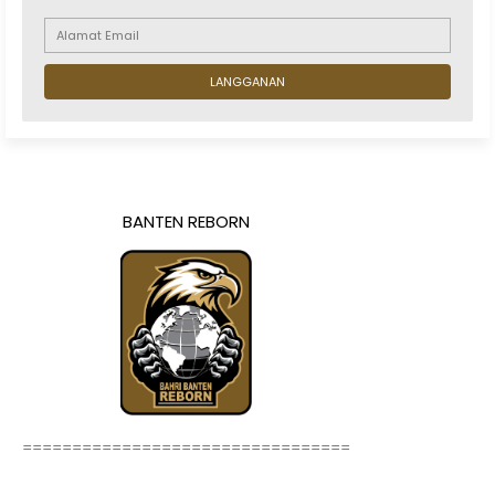
BANTEN REBORN
=================================