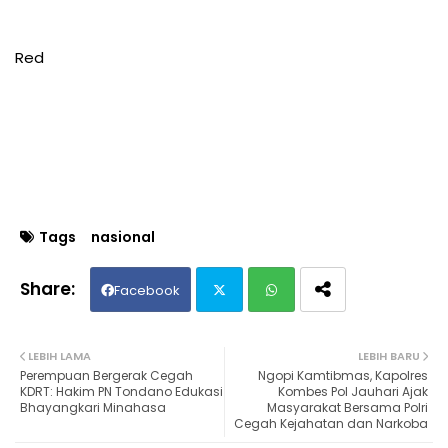
Red
Tags
nasional
Facebook
Twit
Wh
LEBIH LAMA
LEBIH BARU
Perempuan Bergerak Cegah
Ngopi Kamtibmas, Kapolres
ter
ats
KDRT: Hakim PN Tondano Edukasi
Kombes Pol Jauhari Ajak
Bhayangkari Minahasa
Masyarakat Bersama Polri
Cegah Kejahatan dan Narkoba
ap