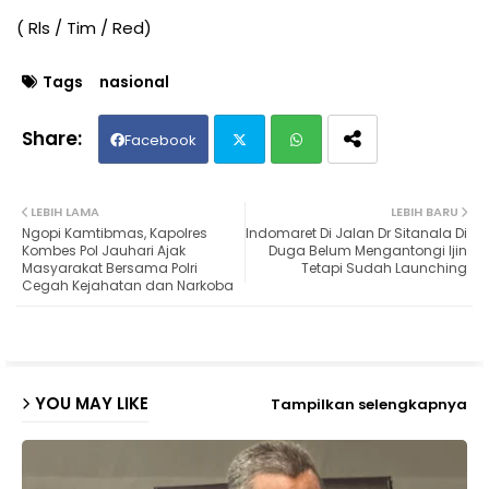
( Rls / Tim / Red)
Tags
nasional
Facebook
Twit
Wh
LEBIH LAMA
LEBIH BARU
Ngopi Kamtibmas, Kapolres
Indomaret Di Jalan Dr Sitanala Di
ter
ats
Kombes Pol Jauhari Ajak
Duga Belum Mengantongi Ijin
Masyarakat Bersama Polri
Tetapi Sudah Launching
Cegah Kejahatan dan Narkoba
ap
p
YOU MAY LIKE
Tampilkan selengkapnya