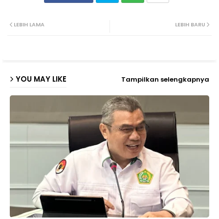
Twit
Wh
LEBIH LAMA
LEBIH BARU
ter
ats
ap
YOU MAY LIKE
Tampilkan selengkapnya
p