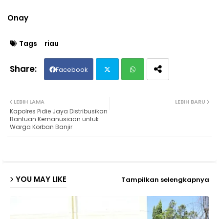
Onay
Tags
riau
Facebook
Twit
Wh
LEBIH LAMA
LEBIH BARU
Kapolres Pidie Jaya Distribusikan
ter
ats
Bantuan Kemanusiaan untuk
Warga Korban Banjir
ap
p
YOU MAY LIKE
Tampilkan selengkapnya