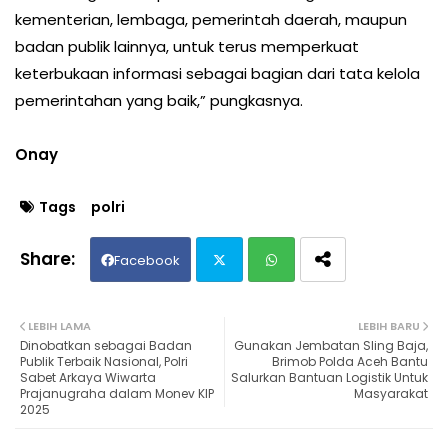
kementerian, lembaga, pemerintah daerah, maupun
badan publik lainnya, untuk terus memperkuat
keterbukaan informasi sebagai bagian dari tata kelola
pemerintahan yang baik,” pungkasnya.
Onay
Tags
polri
Facebook
Twit
Wh
LEBIH LAMA
LEBIH BARU
Dinobatkan sebagai Badan
Gunakan Jembatan Sling Baja,
ter
ats
Publik Terbaik Nasional, Polri
Brimob Polda Aceh Bantu
Sabet Arkaya Wiwarta
Salurkan Bantuan Logistik Untuk
Prajanugraha dalam Monev KIP
Masyarakat
ap
2025
p