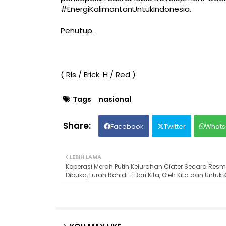
#EnergiKalimantanUntukIndonesia.
Penutup.
( Rls / Erick. H / Red )
Tags
nasional
Facebook
Twitter
Whats
LEBIH LAMA
Koperasi Merah Putih Kelurahan Ciater Secara Resm
Dibuka, Lurah Rohidi : "Dari Kita, Oleh Kita dan Untuk 