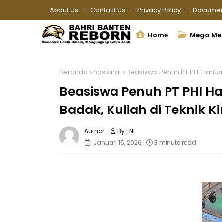
About Us
Contact Us
Privacy Policy
Documen
Home
Mega Me
Beranda
nasional
Beasiswa Penuh PT PHI Hantark
Beasiswa Penuh PT PHI Ha
Badak, Kuliah di Teknik Ki
By ENI
Januari 16, 2026
3 minute read