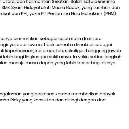
n Utara, dan Kalimantan Selatan. Salah satu penerima
an SMK Syarif Hidayatullah Muara Badak, yang tumbuh dan
erusahaan PHI, yakni PT Pertamina Hulu Mahakam (PHM).
manya diumumkan sebagai salah satu di antara
Baginya, beasiswa ini tidak semata dimaknai sebagai
tuk kepercayaan, kesempatan, sekaligus tanggung jawab
lebih bagi lingkungan sekitarnya. Ia yakin setiap langkah
jalan menuju masa depan yang lebih besar bagi dirinya
pengalaman yang berkesan karena memberikan banyak
aha Ricky yang konsisten dan diiringi dengan doa