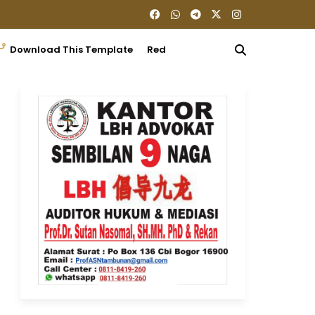
Download This Template
Redaksi