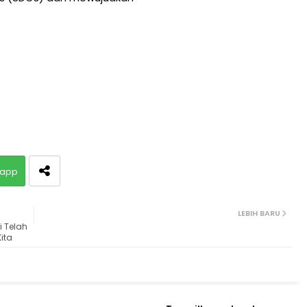
app
LEBIH BARU
i Telah
Kita