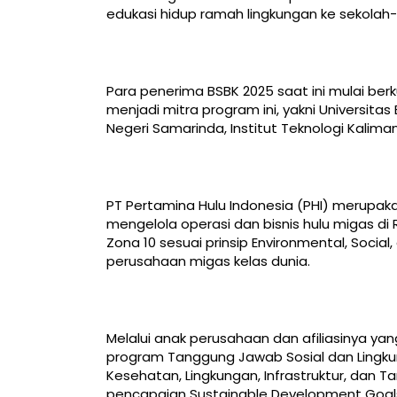
edukasi hidup ramah lingkungan ke sekolah-
Para penerima BSBK 2025 saat ini mulai berk
menjadi mitra program ini, yakni Universitas
Negeri Samarinda, Institut Teknologi Kalim
PT Pertamina Hulu Indonesia (PHI) merupa
mengelola operasi dan bisnis hulu migas di 
Zona 10 sesuai prinsip Environmental, Soci
perusahaan migas kelas dunia.
Melalui anak perusahaan dan afiliasinya ya
program Tanggung Jawab Sosial dan Lingkung
Kesehatan, Lingkungan, Infrastruktur, da
pencapaian Sustainable Development Goa