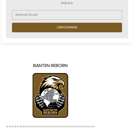
inbox
BANTEN REBORN
=================================