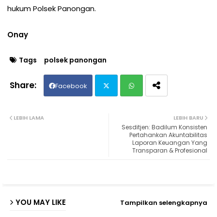
hukum Polsek Panongan.
Onay
Tags
polsek panongan
Facebook
Twit
Wh
LEBIH LAMA
LEBIH BARU
Sesditjen: Badilum Konsisten
ter
ats
Pertahankan Akuntabilitas
Laporan Keuangan Yang
Transparan & Profesional
ap
p
YOU MAY LIKE
Tampilkan selengkapnya