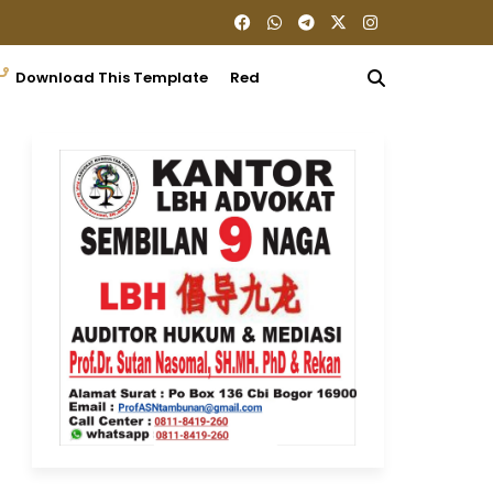
Download This Template
Redaksi