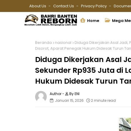
About Us
Contact Us
Privacy Policy
Documen
Home
Mega Me
Beranda
nasional
Diduga Dikerjakan Asal Jadi, 
Disorot, Aparat Penegak Hukum Didesak Turun Ta
Diduga Dikerjakan Asal Ja
Sekunder Rp935 Juta di L
Hukum Didesak Turun T
By ENI
Januari 15, 2026
2 minute read