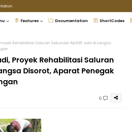
tation
nu
Features
Documentation
ShortCodes
Proyek Rehabilitasi Saluran Sekunder Rp935 Juta di Langsa
ngan
di, Proyek Rehabilitasi Saluran
angsa Disorot, Aparat Penegak
angan
0