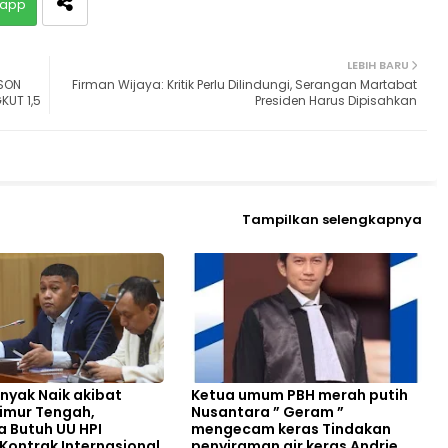
app
LEBIH BARU
ASON
Firman Wijaya: Kritik Perlu Dilindungi, Serangan Martabat
UT 1,5
Presiden Harus Dipisahkan
Tampilkan selengkapnya
nyak Naik akibat
Ketua umum PBH merah putih
imur Tengah,
Nusantara ” Geram ”
a Butuh UU HPI
mengecam keras Tindakan
 Kontrak Internasional
penyiraman air keras Andrie