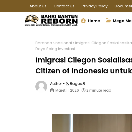
About Us
Contact Us
Privacy Policy
Documen
Home
Mega Me
Beranda
nasional
Imigrasi Cilegon Sosialisasik
Daya Saing Investasi
Imigrasi Cilegon Sosialis
Citizen of Indonesia untu
Bagus.R
Maret 11, 2026
2 minute read