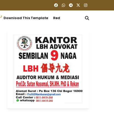
Download This Template
Redaksi