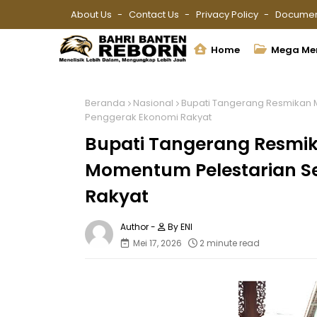
About Us
Contact Us
Privacy Policy
Documen
Home
Mega Me
Beranda
Nasional
Bupati Tangerang Resmikan 
Penggerak Ekonomi Rakyat
Bupati Tangerang Resmi
Momentum Pelestarian S
Rakyat
By ENI
Mei 17, 2026
2 minute read