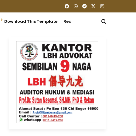
Download This Template
Redaksi