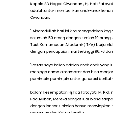
Kepala SD Negeri Ciwandan , Hj. Hati Fatay
adalah,untuk memberikan anak-anak kenang
Ciwandan.
" Alhamdulilah hari ini kita mengadakan keg
sejumlah 50 orang dengan jumlah 10 orang u
Test Kemampuan Akademik( TKA) berjumlah 2
dengan pencapaian nilai tertinggi 96,76 dan
"Pesan saya kalian adalah anak anak yang
menjaga nama almamater dan bisa menjadi
pemimpin pemimpin untuk generasi berikut
Dalam kesempatan Hj.Tati Fatayati, M. P.d
Paguyuban, Mereka sangat luar biasa tanpa
dengan lancar. Sekolah hanya menyiapkan te
paguyuan dan Ketua komite.