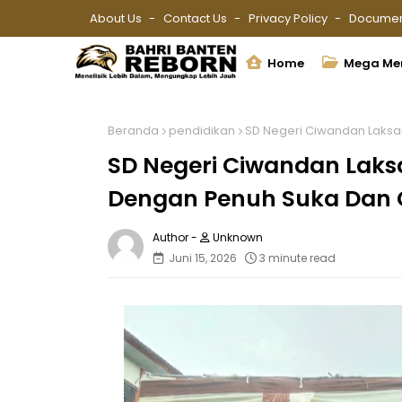
About Us
Contact Us
Privacy Policy
Documen
Home
Mega Me
Beranda
pendidikan
SD Negeri Ciwandan Laksa
SD Negeri Ciwandan Laks
Dengan Penuh Suka Dan 
Unknown
Juni 15, 2026
3 minute read