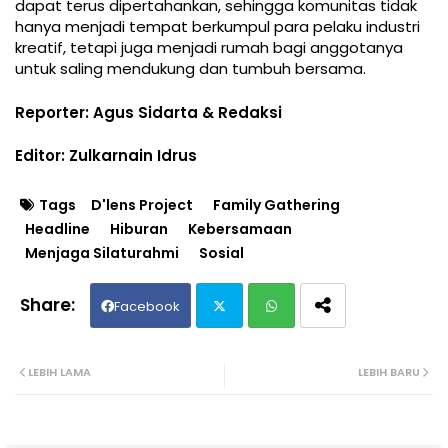
dapat terus dipertahankan, sehingga komunitas tidak
hanya menjadi tempat berkumpul para pelaku industri
kreatif, tetapi juga menjadi rumah bagi anggotanya
untuk saling mendukung dan tumbuh bersama.
Reporter: Agus Sidarta & Redaksi
Editor: Zulkarnain Idrus
Tags
D'lens Project
Family Gathering
Headline
Hiburan
Kebersamaan
Menjaga Silaturahmi
Sosial
Facebook
Twit
Wh
LEBIH LAMA
LEBIH BARU
ter
ats
ap