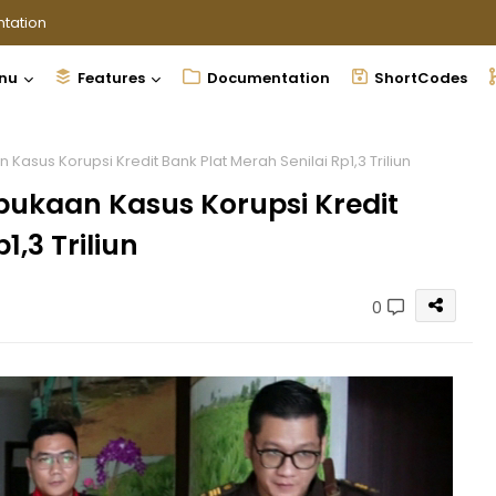
tation
nu
Features
Documentation
ShortCodes
Kasus Korupsi Kredit Bank Plat Merah Senilai Rp1,3 Triliun
bukaan Kasus Korupsi Kredit
1,3 Triliun
0