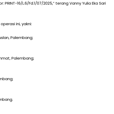
 PRINT-16/L.6/Fd.1/07/2025,” terang Vanny Yulia Eka Sari
perasi ini, yakni:
Ruslan, Palembang;
achmat, Palembang;
embang;
embang.