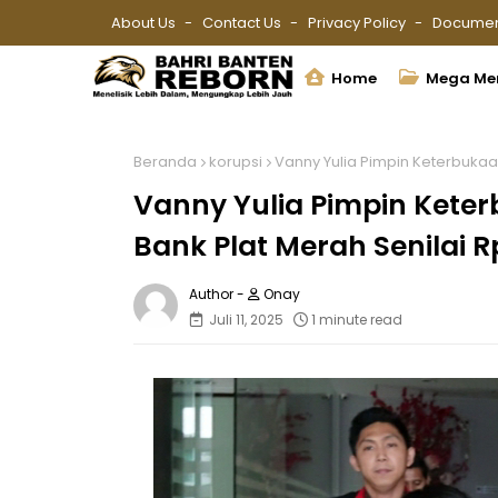
About Us
Contact Us
Privacy Policy
Documen
Home
Mega Me
Beranda
korupsi
Vanny Yulia Pimpin Keterbukaan 
Vanny Yulia Pimpin Keter
Bank Plat Merah Senilai Rp
Onay
Juli 11, 2025
1 minute read