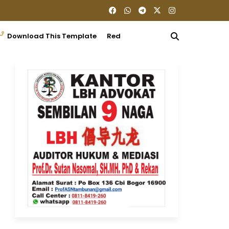
Download This Template
Redaksi