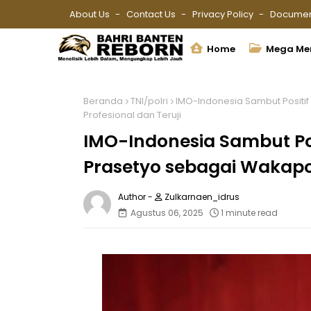
About Us
Contact Us
Privacy Policy
Documen
Home
Mega Me
Beranda
TNI/polri
IMO-Indonesia Sambut Positif
Profesional dan Teruji
IMO-Indonesia Sambut Po
Prasetyo sebagai Wakapolr
Zulkarnaen_idrus
Agustus 06, 2025
1 minute read