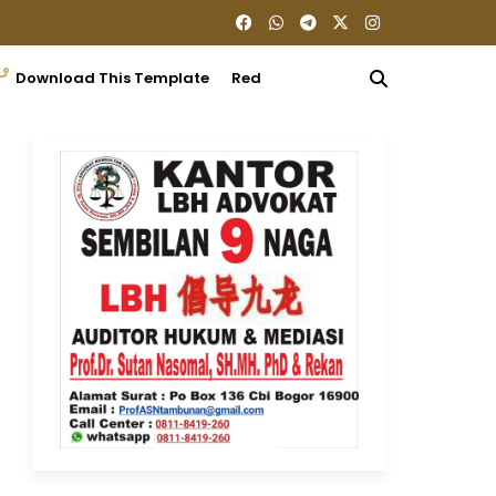
Download This Template
Redaksi