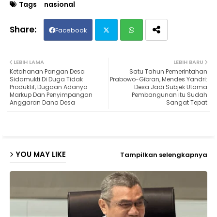
Tags
nasional
Facebook
Twit
Wh
LEBIH LAMA
LEBIH BARU
Ketahanan Pangan Desa
Satu Tahun Pemerintahan
ter
ats
Sidamukti Di Duga Tidak
Prabowo-Gibran, Mendes Yandri:
Produktif, Dugaan Adanya
Desa Jadi Subjek Utama
Markup Dan Penyimpangan
Pembangunan itu Sudah
ap
Anggaran Dana Desa
Sangat Tepat
p
YOU MAY LIKE
Tampilkan selengkapnya