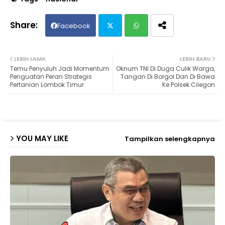
Facebook
Twit
Wh
LEBIH LAMA
LEBIH BARU
Temu Penyuluh Jadi Momentum
Oknum TNI Di Duga Culik Warga,
ter
ats
Penguatan Peran Strategis
Tangan Di Borgol Dan Di Bawa
Pertanian Lombok Timur
Ke Polsek Cilegon
ap
p
YOU MAY LIKE
Tampilkan selengkapnya