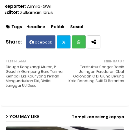
Reporter:
Armila-GWI
Editor:
Zulkarnain Idrus
Tags
Headline
Politik
Sosial
Facebook
Twit
Wh
LEBIH LAMA
LEBIH BARU
Diduga Kangkangi Aturan, Pj
Terstruktur Sangat Rapih
ter
ats
Geuchik Gampong Baro Terima
Jaringan Peredaran Obat
Kembali Eks Kaur yang Pernah
Golongan G Di Ujung Berung
Mengundurkan Diri, Dinilai
Kota Bandung Sulit Di Berantas
ap
Langgar UU Desa
p
YOU MAY LIKE
Tampilkan selengkapnya