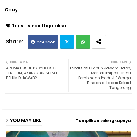
Onay
Tags
smpn 1 tigaraksa
Facebook
Twit
Wh
LEBIH LAMA
LEBIH BARU
AROMA BUSUK PROYEK GSG
Tepat Satu Tahun Jawara Beton,
ter
ats
TERCIUM,LAYANGGAN SURAT
Menteri Imipas Tinjau
BELUM DIJAWAB?
Pembinaan Produktif Warga
Binaan di Lapas Kelas I
ap
Tangerang
p
YOU MAY LIKE
Tampilkan selengkapnya