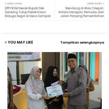
LEBIH LAMA
LEBIH BARU
DPP FKSM Desak Bupati Deli
Mendung di Atas Cilegon:
ter
ats
Serdang Tutup Pabrik Kasur
Antara Harapan, Pemuda, dan
Diduga Ilegal di Desa Sampali
Jalan Panjang Pemerintahan
ap
p
YOU MAY LIKE
Tampilkan selengkapnya