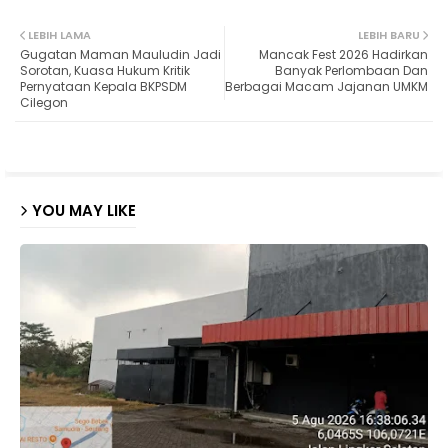
Twit
Wh
LEBIH LAMA
LEBIH BARU
Gugatan Maman Mauludin Jadi
Mancak Fest 2026 Hadirkan
ter
ats
Sorotan, Kuasa Hukum Kritik
Banyak Perlombaan Dan
Pernyataan Kepala BKPSDM
Berbagai Macam Jajanan UMKM
Cilegon
ap
p
YOU MAY LIKE