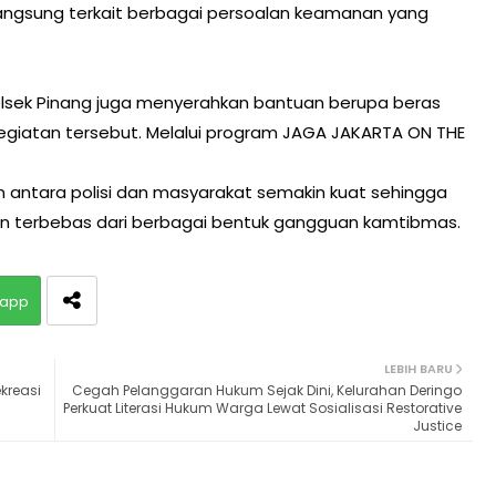
langsung terkait berbagai persoalan keamanan yang
Polsek Pinang juga menyerahkan bantuan berupa beras
egiatan tersebut. Melalui program JAGA JAKARTA ON THE
 antara polisi dan masyarakat semakin kuat sehingga
an terbebas dari berbagai bentuk gangguan kamtibmas.
app
LEBIH BARU
kreasi
Cegah Pelanggaran Hukum Sejak Dini, Kelurahan Deringo
Perkuat Literasi Hukum Warga Lewat Sosialisasi Restorative
Justice