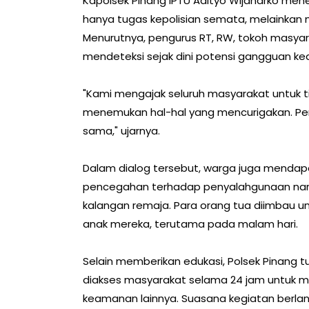
Kapolsek Pinang IPTU Adityo Wijanarko m
hanya tugas kepolisian semata, melainkan
Menurutnya, pengurus RT, RW, tokoh masyar
mendeteksi sejak dini potensi gangguan kea
"Kami mengajak seluruh masyarakat untuk ti
menemukan hal-hal yang mencurigakan. Pen
sama," ujarnya.
Dalam dialog tersebut, warga juga mend
pencegahan terhadap penyalahgunaan nar
kalangan remaja. Para orang tua diimbau u
anak mereka, terutama pada malam hari.
Selain memberikan edukasi, Polsek Pinang t
diakses masyarakat selama 24 jam untuk 
keamanan lainnya. Suasana kegiatan berla