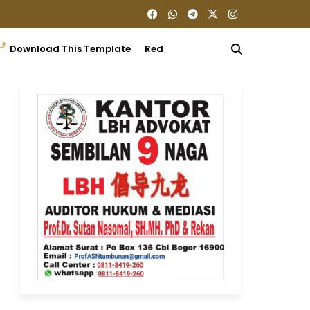
Download This Template
Redaksi