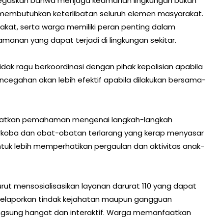
enegaskan bahwa menjaga keamanan lingkungan bukan
 membutuhkan keterlibatan seluruh elemen masyarakat.
akat, serta warga memiliki peran penting dalam
manan yang dapat terjadi di lingkungan sekitar.
dak ragu berkoordinasi dengan pihak kepolisian apabila
cegahan akan lebih efektif apabila dilakukan bersama-
apatkan pemahaman mengenai langkah-langkah
koba dan obat-obatan terlarang yang kerap menyasar
ntuk lebih memperhatikan pergaulan dan aktivitas anak-
urut mensosialisasikan layanan darurat 110 yang dapat
melaporkan tindak kejahatan maupun gangguan
ngsung hangat dan interaktif. Warga memanfaatkan