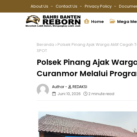
About Us
Contact Us
Privacy Policy
Documen
Home
Mega Me
Beranda
Polsek Pinang Ajak Warga Aktif Cegah
SPOT
Polsek Pinang Ajak Warg
Curanmor Melalui Progr
REDAKSI
Juni 10, 2026
2 minute read