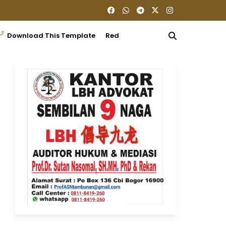
Download This Template
Redaksi