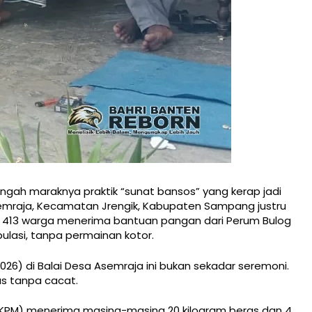
engah maraknya praktik “sunat bansos” yang kerap jadi
emraja, Kecamatan Jrengik, Kabupaten Sampang justru
ak 413 warga menerima bantuan pangan dari Perum Bulog
lasi, tanpa permainan kotor.
26) di Balai Desa Asemraja ini bukan sekadar seremoni.
us tanpa cacat.
KPM) menerima masing-masing 20 kilogram beras dan 4