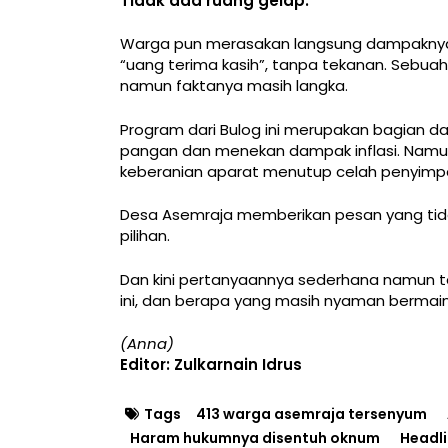
Tidak ada ruang gelap.
Warga pun merasakan langsung dampaknya. 
“uang terima kasih”, tanpa tekanan. Sebuah
namun faktanya masih langka.
Program dari Bulog ini merupakan bagian da
pangan dan menekan dampak inflasi. Namun
keberanian aparat menutup celah penyimp
Desa Asemraja memberikan pesan yang tidak
pilihan.
Dan kini pertanyaannya sederhana namun ta
ini, dan berapa yang masih nyaman bermain 
(Anna)
Editor: Zulkarnain Idrus
Tags
413 warga asemraja tersenyum
Haram hukumnya disentuh oknum
Headl