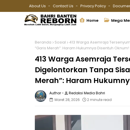
About Us
Contact Us
Privacy Policy
Documen
Home
Mega Me
Beranda
Sosial
413 Warga Asemraja Tersenyum,
“Garis Merah”: Haram Hukumnya Disentuh Oknum!
413 Warga Asemraja Ters
Digelontorkan Tanpa Sisa
Merah”: Haram Hukumny
Redaksi Media Bahri
Maret 28, 2026
2 minute read