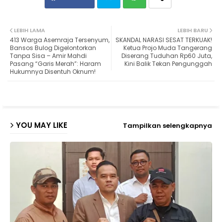
Twit
Wh
LEBIH LAMA
LEBIH BARU
413 Warga Asemraja Tersenyum,
SKANDAL NARASI SESAT TERKUAK!
ter
ats
Bansos Bulog Digelontorkan
Ketua Projo Muda Tangerang
Tanpa Sisa – Amir Mahdi
Diserang Tuduhan Rp60 Juta,
Pasang “Garis Merah”: Haram
Kini Balik Tekan Pengunggah
ap
Hukumnya Disentuh Oknum!
p
YOU MAY LIKE
Tampilkan selengkapnya